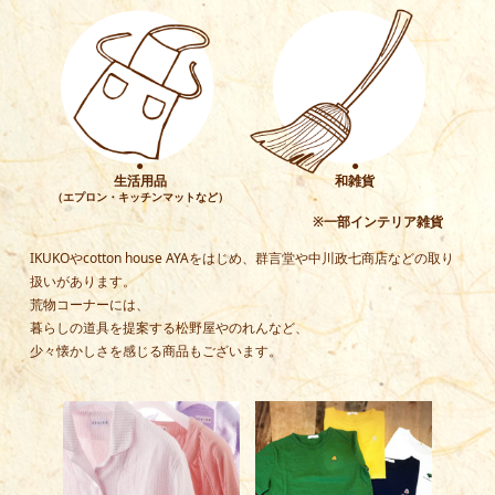
●
●
生活用品
和雑貨
（エプロン・キッチンマットなど）
※一部インテリア雑貨
IKUKOやcotton house AYAをはじめ、群言堂や中川政七商店などの取り
扱いがあります。
荒物コーナーには、
暮らしの道具を提案する松野屋やのれんなど、
少々懐かしさを感じる商品もございます。