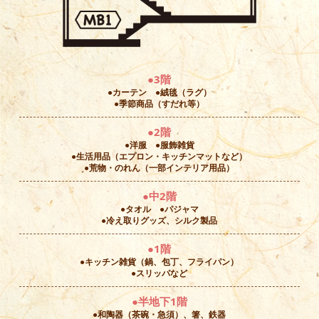
●3階
●カーテン ●絨毯（ラグ）
●季節商品（すだれ等）
●2階
●洋服 ●服飾雑貨
●生活用品（エプロン・キッチンマットなど）
●荒物・のれん（一部インテリア用品）
●中2階
●タオル ●パジャマ
●冷え取りグッズ、シルク製品
●1階
●キッチン雑貨（鍋、包丁、フライパン）
●スリッパなど
●半地下1階
●和陶器（茶碗・急須）、箸、鉄器