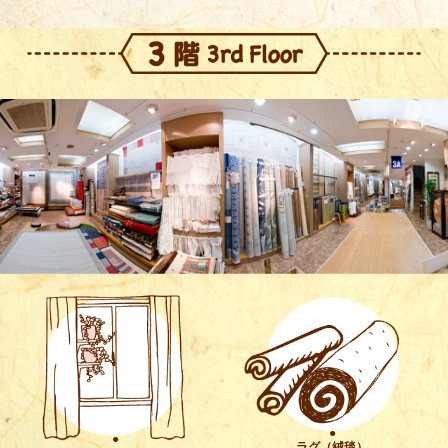
●
●
ラグ（絨毯）