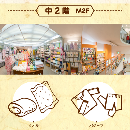
●
●
タオル
パジャマ