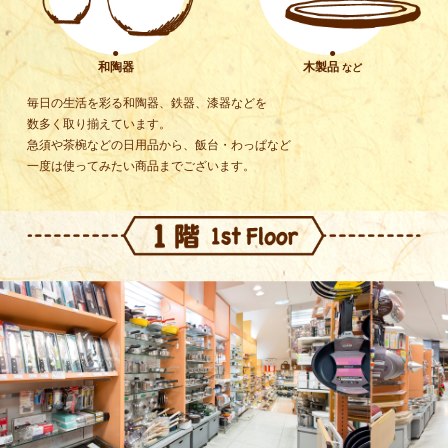
●
●
和陶器
木製品
など
毎日の生活を彩る和陶器、鉄器、漆器などを
数多く取り揃えています。
急須や茶椀などの日用品から、飯台・わっぱなど
一度は使ってみたい商品までございます。