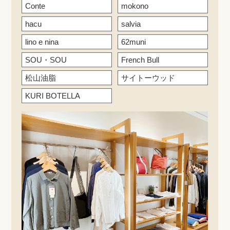
Conte
mokono
hacu
salvia
lino e nina
62muni
SOU・SOU
French Bull
松山油脂
サイトーウッド
KURI BOTELLA