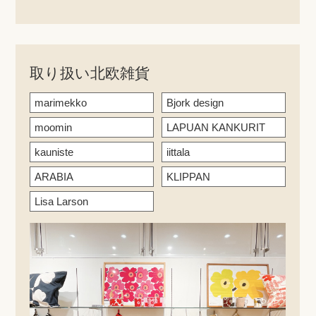
取り扱い北欧雑貨
marimekko
Bjork design
moomin
LAPUAN KANKURIT
kauniste
iittala
ARABIA
KLIPPAN
Lisa Larson