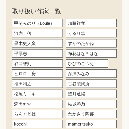
取り扱い作家一覧
甲斐みのり（Loule）
加藤祥孝
河内 啓
くるり窯
黒木史人窯
すがのたかね
平厚志
布花はな＊はな
谷口智則
ひびのこづえ
ヒロロ工房
深澤みなみ
福田利之
古谷製陶所
松尾ミユキ
望月通陽
森田miw
結城琴乃
らんぐど社
わかさま陶芸
kocchi.
mameritsuko