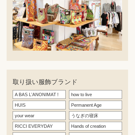
取り扱い服飾ブランド
A BAS L'ANONIMAT !
how to live
HUIS
Permanent Age
your wear
うなぎの寝床
RICCI EVERYDAY
Hands of creation