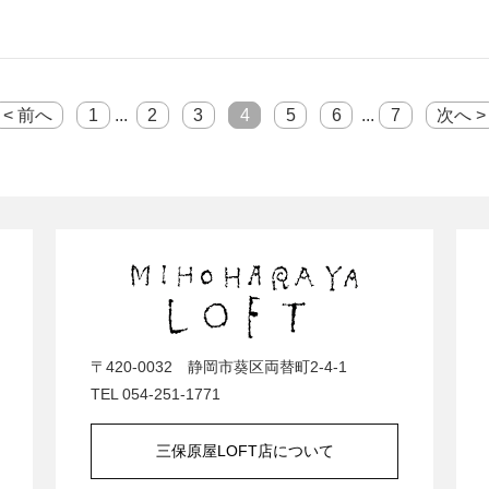
< 前へ
1
...
2
3
4
5
6
...
7
次へ >
〒420-0032 静岡市葵区両替町2-4-1
TEL 054-251-1771
三保原屋LOFT店について